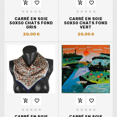














CARRÉ EN SOIE
CARRÉ EN SOIE
50X50 CHATS FOND
50X50 CHATS FOND
GRIS
VERT
20,00 €
20,00 €














CARRÉ EN SOIE
CARRÉ EN SOIE