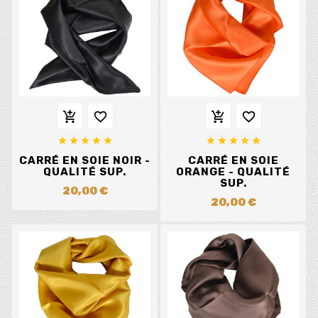














CARRÉ EN SOIE NOIR -
CARRÉ EN SOIE
QUALITÉ SUP.
ORANGE - QUALITÉ
SUP.
20,00 €
20,00 €