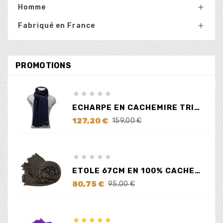
Homme

Fabriqué en France

PROMOTIONS





ECHARPE EN CACHEMIRE TRICOTÉ BLEUE
Prix
Prix
127,20 €
159,00 €
de
base





ETOLE 67CM EN 100% CACHEMIRE MARRON
Prix
Prix
80,75 €
95,00 €
de
base




