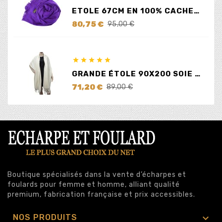
ETOLE 67CM EN 100% CACHEMIRE LILAS
Prix
Prix
80,75 €
95,00 €
de
base





GRANDE ÉTOLE 90X200 SOIE ET CACHEMIRE ÉCRUE
Prix
Prix
71,20 €
89,00 €
de
base
Boutique spécialisés dans la vente d’écharpes et
foulards pour femme et homme, alliant qualité
premium, fabrication française et prix accessibles.

NOS PRODUITS