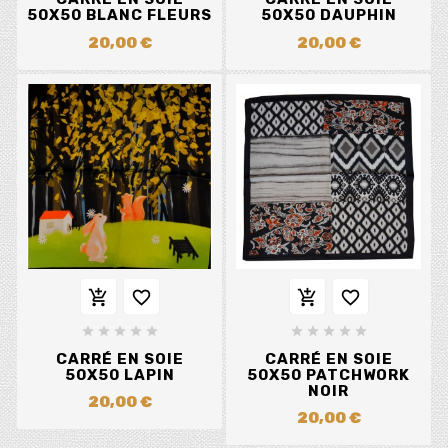
50X50 BLANC FLEURS
50X50 DAUPHIN
20,00 €
20,00 €














CARRÉ EN SOIE
CARRÉ EN SOIE
50X50 LAPIN
50X50 PATCHWORK
NOIR
20,00 €
20,00 €