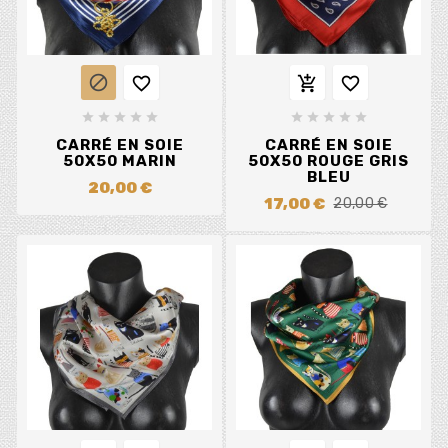














CARRÉ EN SOIE
CARRÉ EN SOIE
50X50 MARIN
50X50 ROUGE GRIS
BLEU
20,00 €
17,00 €
20,00 €