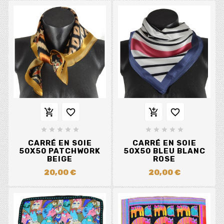














CARRÉ EN SOIE
CARRÉ EN SOIE
50X50 PATCHWORK
50X50 BLEU BLANC
BEIGE
ROSE
20,00 €
20,00 €