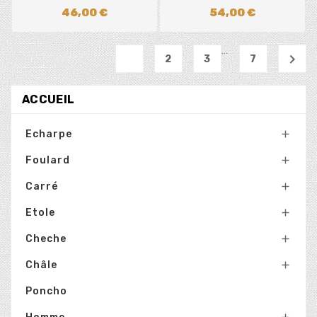
46,00 €
54,00 €
…
1

2
3
7
ACCUEIL
Echarpe

Foulard

Carré

Etole

Cheche

Châle

Poncho