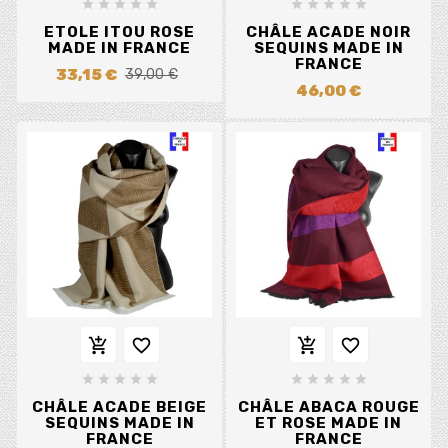










ETOLE ITOU ROSE
CHÂLE ACADE NOIR
MADE IN FRANCE
SEQUINS MADE IN
FRANCE
33,15 €
39,00 €
46,00 €














CHÂLE ACADE BEIGE
CHÂLE ABACA ROUGE
SEQUINS MADE IN
ET ROSE MADE IN
FRANCE
FRANCE