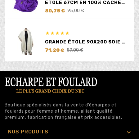
ETOLE 67CM EN 100% CACHEMIRE LILAS
Prix
Prix
80,75 €
95,00 €
de
base





GRANDE ÉTOLE 90X200 SOIE ET CACHEMIRE ÉCRUE
Prix
Prix
71,20 €
89,00 €
de
base
Boutique spécialisés dans la vente d’écharpes et
foulards pour femme et homme, alliant qualité
premium, fabrication française et prix accessibles.

NOS PRODUITS