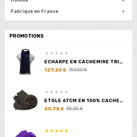
Homme

Fabriqué en France

PROMOTIONS





ECHARPE EN CACHEMIRE TRICOTÉ BLEUE
Prix
Prix
127,20 €
159,00 €
de
base





ETOLE 67CM EN 100% CACHEMIRE MARRON
Prix
Prix
80,75 €
95,00 €
de
base




