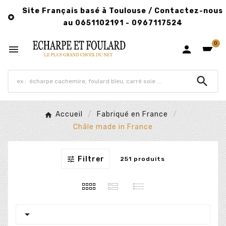
Site Français basé à Toulouse / Contactez-nous

au 0651102191 - 0967117524
0



Accueil
Fabriqué en France
Châle made in France

Filtrer
251 produits
