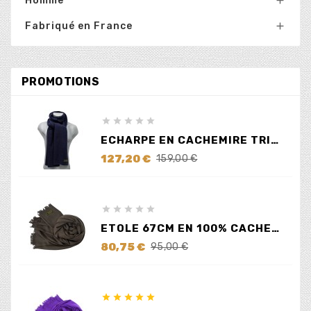
Homme

Fabriqué en France

PROMOTIONS





ECHARPE EN CACHEMIRE TRICOTÉ BLEUE
Prix
Prix
127,20 €
159,00 €
de
base





ETOLE 67CM EN 100% CACHEMIRE MARRON
Prix
Prix
80,75 €
95,00 €
de
base




