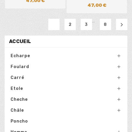
47,00 €
47,00 €
…
1

2
3
8
ACCUEIL
Echarpe

Foulard

Carré

Etole

Cheche

Châle

Poncho