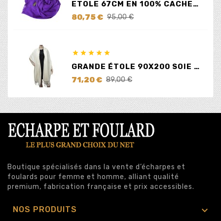
ETOLE 67CM EN 100% CACHEMIRE LILAS
Prix
Prix
80,75 €
95,00 €
de
base





GRANDE ÉTOLE 90X200 SOIE ET CACHEMIRE ÉCRUE
Prix
Prix
71,20 €
89,00 €
de
base
Boutique spécialisés dans la vente d’écharpes et
foulards pour femme et homme, alliant qualité
premium, fabrication française et prix accessibles.

NOS PRODUITS