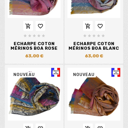














ECHARPE COTON
ECHARPE COTON
MÉRINOS BOA ROSE
MÉRINOS BOA BLANC
63,00 €
63,00 €
NOUVEAU
NOUVEAU