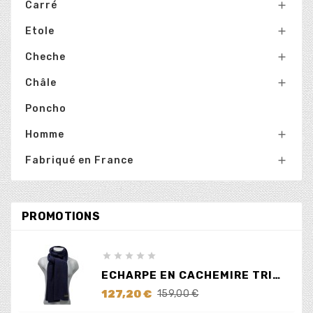
Carré

Etole

Cheche

Châle

Poncho
Homme

Fabriqué en France

PROMOTIONS





ECHARPE EN CACHEMIRE TRICOTÉ BLEUE
Prix
Prix
127,20 €
159,00 €
de