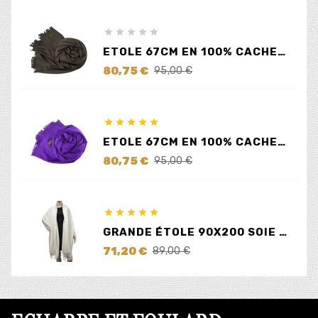
base





ETOLE 67CM EN 100% CACHEMIRE MARRON
Prix
Prix
80,75 €
95,00 €
de
base





ETOLE 67CM EN 100% CACHEMIRE LILAS
Prix
Prix
80,75 €
95,00 €
de
base





GRANDE ÉTOLE 90X200 SOIE ET CACHEMIRE ÉCRUE
Prix
Prix
71,20 €
89,00 €
de
base