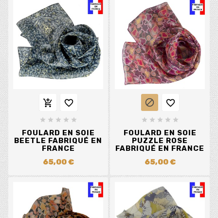














FOULARD EN SOIE
FOULARD EN SOIE
BEETLE FABRIQUÉ EN
PUZZLE ROSE
FRANCE
FABRIQUÉ EN FRANCE
65,00 €
65,00 €