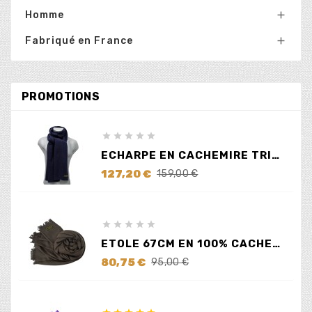
Homme

Fabriqué en France

PROMOTIONS





ECHARPE EN CACHEMIRE TRICOTÉ BLEUE
Prix
Prix
127,20 €
159,00 €
de
base





ETOLE 67CM EN 100% CACHEMIRE MARRON
Prix
Prix
80,75 €
95,00 €
de
base