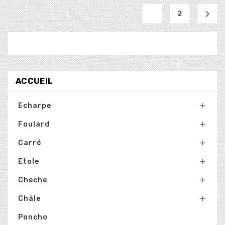
1

2
ACCUEIL
Echarpe

Foulard

Carré

Etole

Cheche

Châle

Poncho