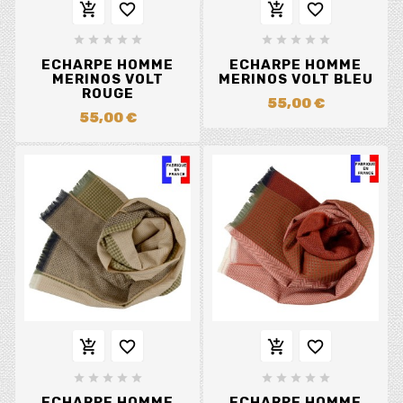














ECHARPE HOMME
ECHARPE HOMME
MERINOS VOLT
MERINOS VOLT BLEU
ROUGE
55,00 €
55,00 €














ECHARPE HOMME
ECHARPE HOMME