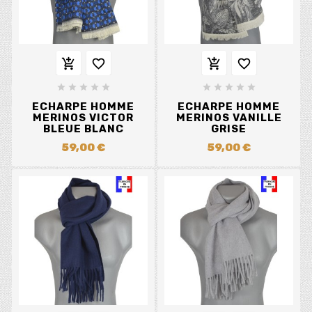














ECHARPE HOMME
ECHARPE HOMME
MERINOS VICTOR
MERINOS VANILLE
BLEUE BLANC
GRISE
59,00 €
59,00 €