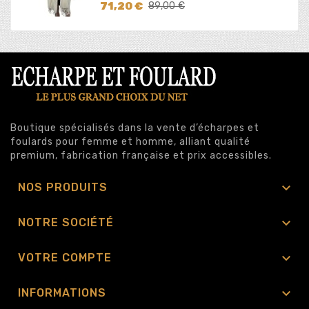
Prix
Prix
71,20 €
89,00 €
de
base
Boutique spécialisés dans la vente d’écharpes et
foulards pour femme et homme, alliant qualité
premium, fabrication française et prix accessibles.

NOS PRODUITS

NOTRE SOCIÉTÉ

VOTRE COMPTE

INFORMATIONS