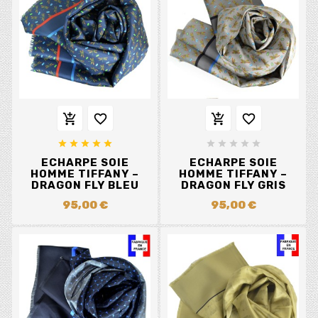














ECHARPE SOIE
ECHARPE SOIE
HOMME TIFFANY –
HOMME TIFFANY –
DRAGON FLY BLEU
DRAGON FLY GRIS
95,00 €
95,00 €