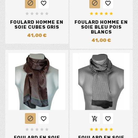














FOULARD HOMME EN
FOULARD HOMME EN
SOIE CUBES GRIS
SOIE BLEU POIS
BLANCS
41,00 €
41,00 €














FOULARD EN SOIE
FOULARD EN SOIE