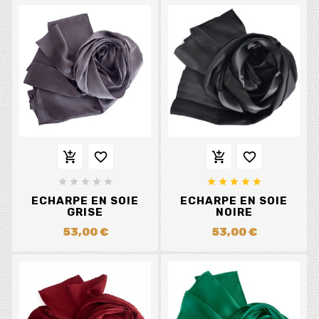














ECHARPE EN SOIE
ECHARPE EN SOIE
GRISE
NOIRE
53,00 €
53,00 €