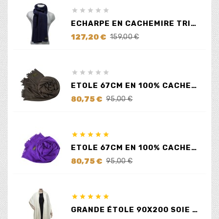





ECHARPE EN CACHEMIRE TRICOTÉ BLEUE
Prix
Prix
127,20 €
159,00 €
de
base





ETOLE 67CM EN 100% CACHEMIRE MARRON
Prix
Prix
80,75 €
95,00 €
de
base





ETOLE 67CM EN 100% CACHEMIRE LILAS
Prix
Prix
80,75 €
95,00 €
de
base





GRANDE ÉTOLE 90X200 SOIE ET CACHEMIRE ÉCRUE