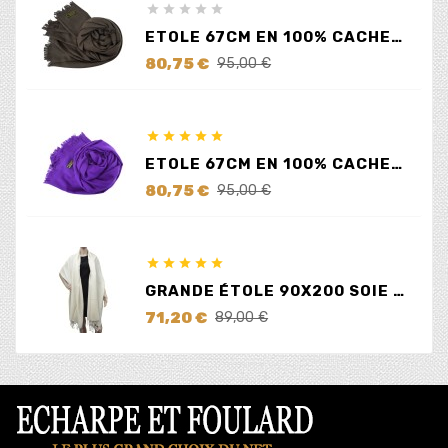





ETOLE 67CM EN 100% CACHEMIRE MARRON
Prix
Prix
80,75 €
95,00 €
de
base





ETOLE 67CM EN 100% CACHEMIRE LILAS
Prix
Prix
80,75 €
95,00 €
de
base





GRANDE ÉTOLE 90X200 SOIE ET CACHEMIRE ÉCRUE
Prix
Prix
71,20 €
89,00 €
de
base