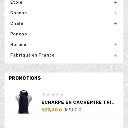
Etole

Cheche

Châle

Poncho
Homme

Fabriqué en France

PROMOTIONS





ECHARPE EN CACHEMIRE TRICOTÉ BLEUE
Prix
Prix
127,20 €
159,00 €
de
base