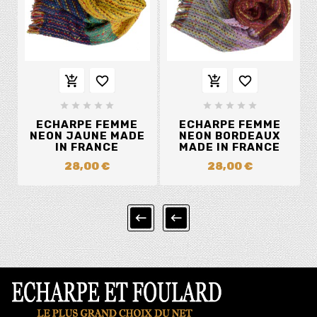














ECHARPE FEMME
ECHARPE FEMME
NEON JAUNE MADE
NEON BORDEAUX
IN FRANCE
MADE IN FRANCE
28,00 €
28,00 €

