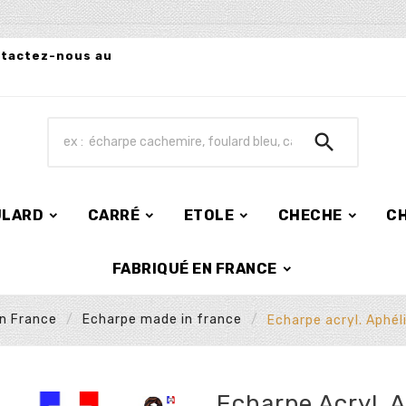
ntactez-nous au

ULARD
CARRÉ
ETOLE
CHECHE
C
FABRIQUÉ EN FRANCE
en France
Echarpe made in france
Echarpe acryl. Aphél
Echarpe Acryl. A