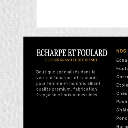
NOS
Echa
Foul
Boutique spécialisés dans la
Carr
vente d’écharpes et foulards
pour femme et homme, alliant
Etol
qualité premium, fabrication
Chec
française et prix accessibles.
Pash
Châl
Ponc
Hom