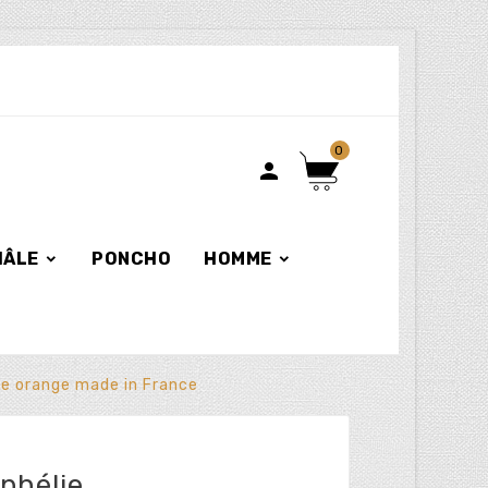
0

HÂLE
PONCHO
HOMME
ie orange made in France
phélie