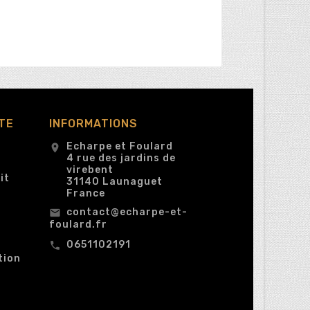
TE
INFORMATIONS
Echarpe et Foulard
location_on
4 rue des jardins de
virebent
it
31140 Launaguet
France
contact@echarpe-et-
email
foulard.fr
0651102191
call
tion