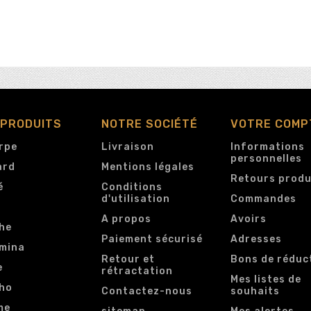
 PRODUITS
NOTRE SOCIÉTÉ
VOTRE COMP
rpe
Livraison
Informations
personnelles
ard
Mentions légales
Retours produ
é
Conditions
d'utilisation
Commandes
e
A propos
Avoirs
he
Paiement sécurisé
Adresses
mina
Retour et
Bons de réduc
e
rétractation
Mes listes de
ho
Contactez-nous
souhaits
me