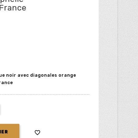
 France
ue noir avec diagonales orange
France

IER