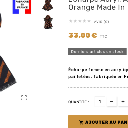
Orange Made In





AVIS (0)
33,00 €
TTC
Derniers articles en stock
Écharpe femme en acryliq
pailletées, fabriquée en 

QUANTITÉ :

AJOUTER AU PAN