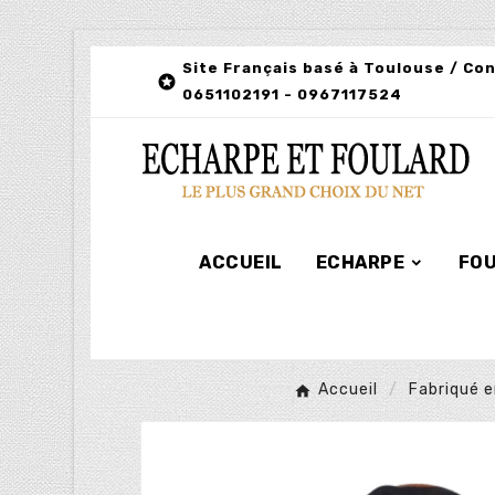
Site Français basé à Toulouse / Co

0651102191 - 0967117524
ACCUEIL
ECHARPE
FO
Accueil
Fabriqué 