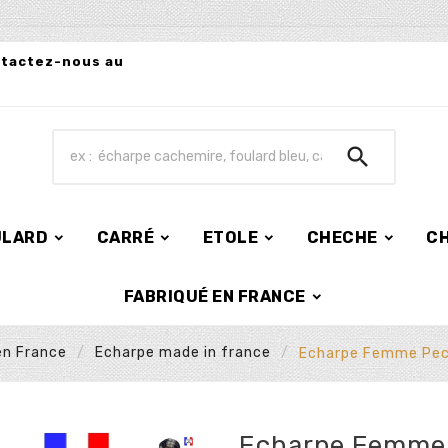
ntactez-nous au

ULARD
CARRÉ
ETOLE
CHECHE
C
FABRIQUÉ EN FRANCE
en France
Echarpe made in france
Echarpe Femme Peca
Echarpe Femme