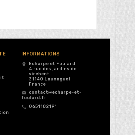
TE
INFORMATIONS
Echarpe et Foulard
location_on
4 rue des jardins de
virebent
it
31140 Launaguet
France
contact@echarpe-et-
email
foulard.fr
0651102191
call
tion