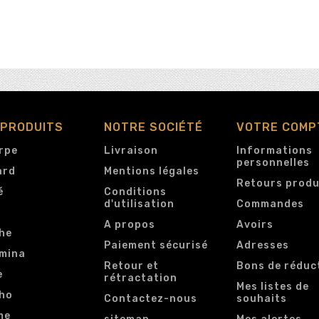
 PRODUITS
NOTRE SOCIÉTÉ
VOTRE COMP
rpe
Livraison
Informations
personnelles
ard
Mentions légales
Retours produ
é
Conditions
d'utilisation
Commandes
e
A propos
Avoirs
he
Paiement sécurisé
Adresses
mina
Retour et
Bons de réduc
e
rétractation
Mes listes de
ho
Contactez-nous
souhaits
me