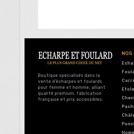
NOS
Echa
Foul
Boutique spécialisés dans la
Carr
vente d’écharpes et foulards
pour femme et homme, alliant
Etol
qualité premium, fabrication
Chec
française et prix accessibles.
Pash
Châl
Ponc
Hom