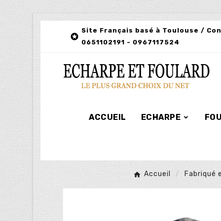
Site Français basé à Toulouse / Co

0651102191 - 0967117524
ACCUEIL
ECHARPE
FO
Accueil
Fabriqué 