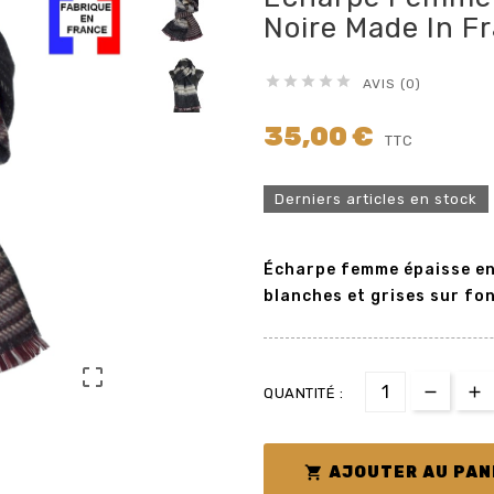
Noire Made In F





AVIS (0)
35,00 €
TTC
Derniers articles en stock
Écharpe femme épaisse en 
blanches et grises sur fo

QUANTITÉ :

AJOUTER AU PAN