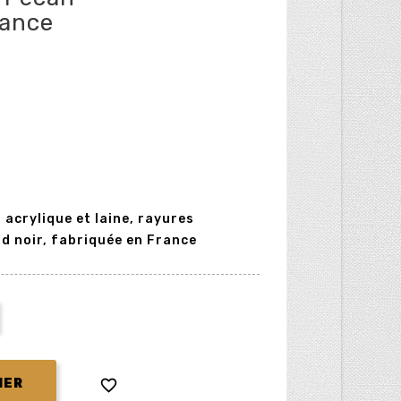
rance
acrylique et laine, rayures
nd noir, fabriquée en France

IER