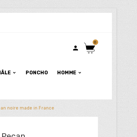
0

HÂLE
PONCHO
HOMME
n noire made in France
 Pecan