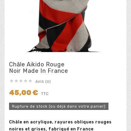
Châle Aikido Rouge
Noir Made In France





AVIS (0)
45,00 €
TTC
Rupture de stock (ou déjà dans votre panier)
Châle en acrylique, rayures obliques rouges
noires et grises, fabriqué en France