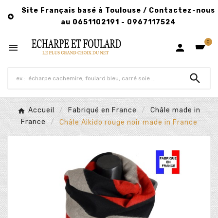
Site Français basé à Toulouse / Contactez-nous

au 0651102191 - 0967117524
0



Accueil
Fabriqué en France
Châle made in
France
Châle Aikido rouge noir made in France