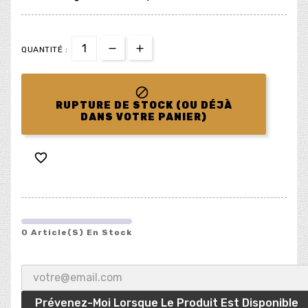
QUANTITÉ :

RUPTURE DE STOCK (OU DÉJÀ
DANS VOTRE PANIER)

0 Article(s) En Stock
Prévenez-Moi Lorsque Le Produit Est Disponible