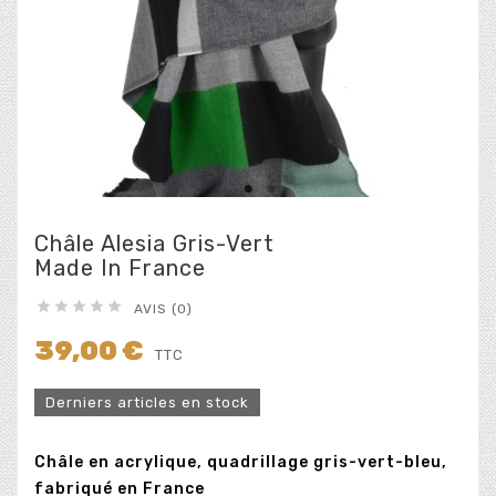
Châle Alesia Gris-Vert
Made In France





AVIS (0)
39,00 €
TTC
Derniers articles en stock
Châle en acrylique, quadrillage gris-vert-bleu,
fabriqué en France