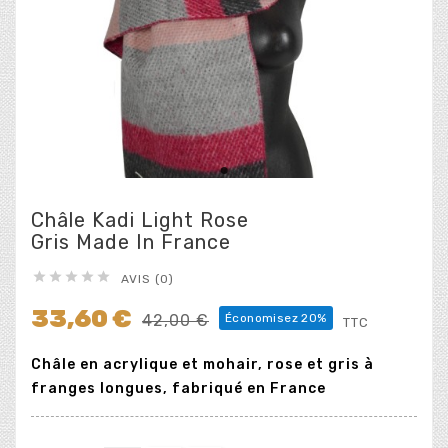
Châle Kadi Light Rose
Gris Made In France





AVIS (0)
33,60 €
42,00 €
Économisez 20%
TTC
Châle en acrylique et mohair, rose et gris à
franges longues, fabriqué en France