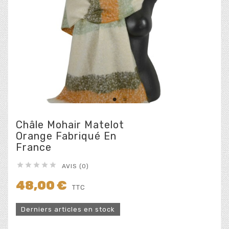
Châle Mohair Matelot
Orange Fabriqué En
France





AVIS (0)
48,00 €
TTC
Derniers articles en stock