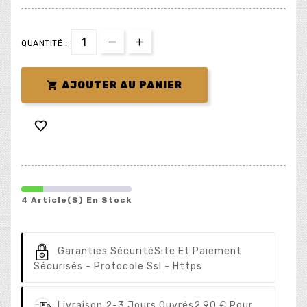
QUANTITÉ :

AJOUTER AU PANIER

4 Article(s) En Stock
Garanties Sécurité
Site Et Paiement
Sécurisés - Protocole Ssl - Https
Livraison 2-3 Jours Ouvrés
2.90 € Pour