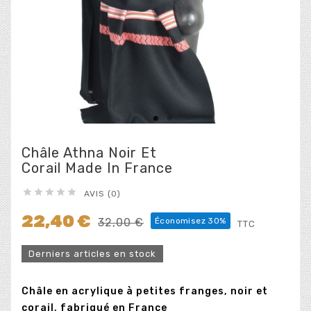
Châle Athna Noir Et
Corail Made In France





AVIS (0)
22,40 €
32,00 €
Économisez 30%
TTC
Derniers articles en stock
Châle en acrylique à petites franges, noir et
corail, fabriqué en France