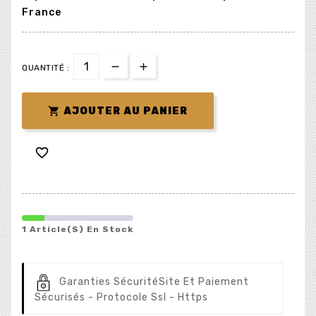
France
QUANTITÉ :

AJOUTER AU PANIER

1 Article(s) En Stock
Garanties Sécurité
Site Et Paiement
Sécurisés - Protocole Ssl - Https