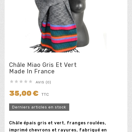
Châle Miao Gris Et Vert
Made In France





AVIS (0)
35,00 €
TTC
Derniers articles en stock
Châle épais gris et vert, franges roulées,
imprimé chevrons et rayures, fabriqué en