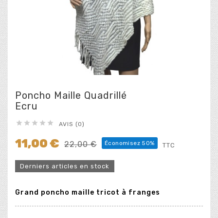
Poncho Maille Quadrillé
Ecru





AVIS (0)
11,00 €
22,00 €
Économisez 50%
TTC
Derniers articles en stock
Grand poncho maille tricot à franges