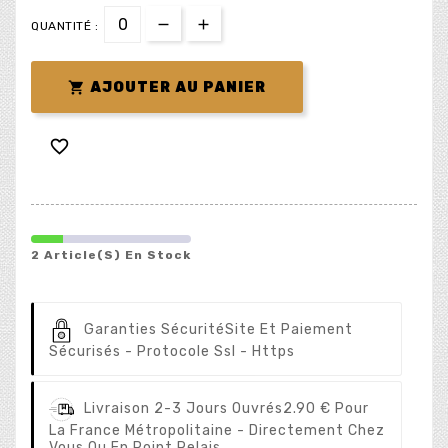
QUANTITÉ :

AJOUTER AU PANIER

2 Article(s) En Stock
Garanties Sécurité
Site Et Paiement
Sécurisés - Protocole Ssl - Https
Livraison 2-3 Jours Ouvrés
2.90 € Pour
La France Métropolitaine - Directement Chez
Vous Ou En Point Relais.