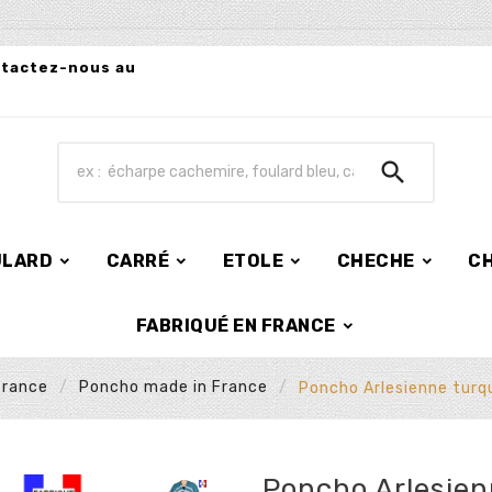
ntactez-nous au

ULARD
CARRÉ
ETOLE
CHECHE
C
FABRIQUÉ EN FRANCE
France
Poncho made in France
Poncho Arlesienne turq
Poncho Arlesie