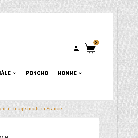
0

HÂLE
PONCHO
HOMME
uoise-rouge made in France
nne