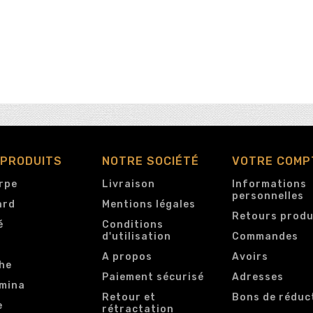
 PRODUITS
NOTRE SOCIÉTÉ
VOTRE COMP
rpe
Livraison
Informations
personnelles
ard
Mentions légales
Retours produ
é
Conditions
d'utilisation
Commandes
e
A propos
Avoirs
he
Paiement sécurisé
Adresses
mina
Retour et
Bons de réduc
e
rétractation