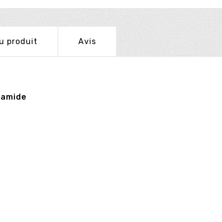
u produit
Avis
yamide