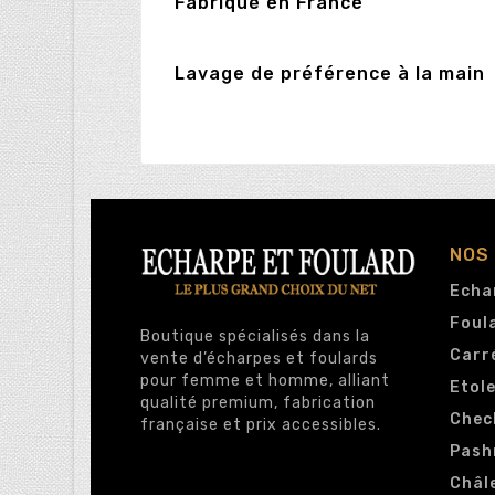
Fabriqué en France
Lavage de préférence à la main
NOS
Echa
Foul
Boutique spécialisés dans la
Carr
vente d’écharpes et foulards
pour femme et homme, alliant
Etol
qualité premium, fabrication
Chec
française et prix accessibles.
Pash
Châl