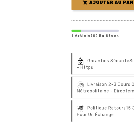

AJOUTER AU PAN
1 Article(s) En Stock
Garanties Sécurité
S
- Https
Livraison 2-3 Jours 
Métropolitaine - Directem
Politique Retours
15 
Pour Un Échange