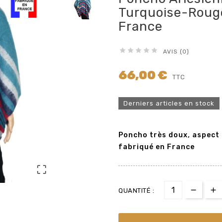
Turquoise-Roug
France





AVIS (0)
66,00 €
TTC
Derniers articles en stock
Poncho très doux, aspect 
fabriqué en France

QUANTITÉ :