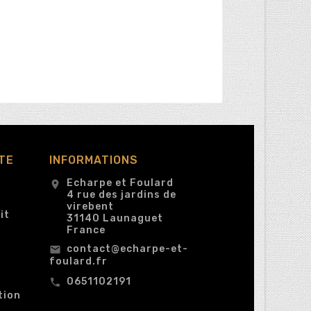
TE
INFORMATIONS
Echarpe et Foulard
location_on
4 rue des jardins de
virebent
it
31140 Launaguet
France
contact@echarpe-et-
email
foulard.fr
0651102191
call
tion