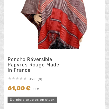
Poncho Réversible
Papyrus Rouge Made
In France





AVIS (0)
61,00 €
TTC
Derniers articles en stock