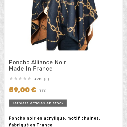
Poncho Alliance Noir
Made In France





AVIS (0)
59,00 €
TTC
Derniers articles en stock
Poncho noir en acrylique, motif chaines,
fabriqué en France