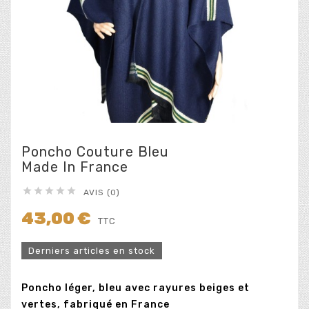
Poncho Couture Bleu
Made In France





AVIS (0)
43,00 €
TTC
Derniers articles en stock
Poncho léger, bleu avec rayures beiges et
vertes, fabriqué en France