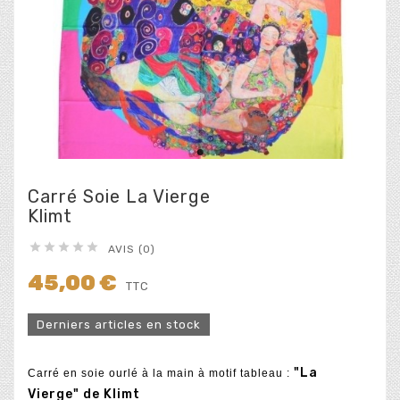
Carré Soie La Vierge
Klimt





AVIS (0)
45,00 €
TTC
Derniers articles en stock
"La
Carré en soie ourlé à la main à motif tableau :
Vierge" de Klimt