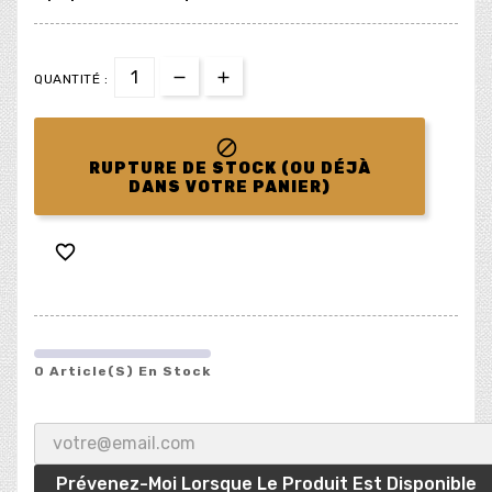
QUANTITÉ :

RUPTURE DE STOCK (OU DÉJÀ
DANS VOTRE PANIER)

0 Article(s) En Stock
Prévenez-Moi Lorsque Le Produit Est Disponible