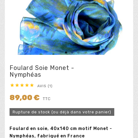
Foulard Soie Monet -
Nymphéas





AVIS (1)
89,00 €
TTC
Rupture de stock (ou déjà dans votre panier)
Foulard en soie, 40x140 cm motif Monet -
Nymphéas, fabriqué en France