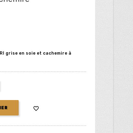
 grise en soie et cachemire à

IER