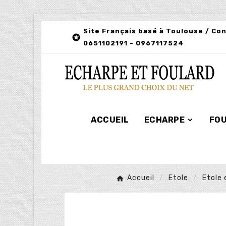
Site Français basé à Toulouse / Co

0651102191 - 0967117524
ACCUEIL
ECHARPE
FO
Accueil
Etole
Etole