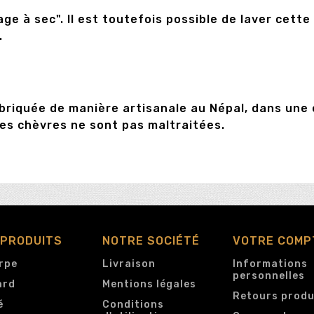
yage à sec". Il est toutefois possible de laver cet
.
briquée de manière artisanale au Népal, dans une e
les chèvres ne sont pas maltraitées.
 PRODUITS
NOTRE SOCIÉTÉ
VOTRE COMP
rpe
Livraison
Informations
personnelles
ard
Mentions légales
Retours produ
é
Conditions