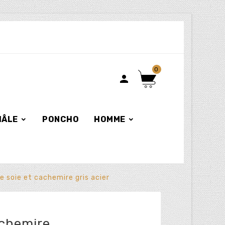
0

HÂLE
PONCHO
HOMME
e soie et cachemire gris acier
achemire