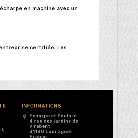
te écharpe en machine avec un
ntreprise certifiée. Les
TE
INFORMATIONS
Echarpe et Foulard
location_on
4 rue des jardins de
virebent
it
31140 Launaguet
France