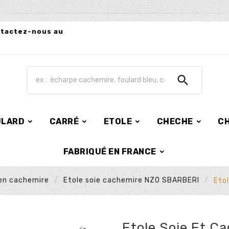
ntactez-nous au

ULARD
CARRÉ
ETOLE
CHECHE
C
FABRIQUÉ EN FRANCE
 en cachemire
Etole soie cachemire NZO SBARBERI
Etol
Etole Soie Et C