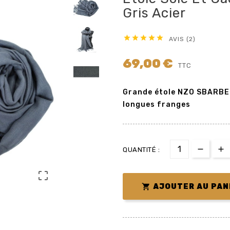
Gris Acier





AVIS (2)
69,00 €
TTC
Grande étole NZO SBARBERI
longues franges
QUANTITÉ :


AJOUTER AU PAN