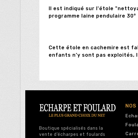
Il est indiqué sur l'étole "netto
programme laine pendulaire 30° 
Cette étole en cachemire est fa
enfants n’y sont pas exploités, 
NOS
Echa
Foul
Boutique spécialisés dans la
Carr
vente d’écharpes et foulards