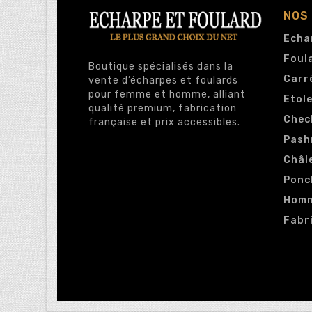
NOS
Echa
Foul
Boutique spécialisés dans la
Carr
vente d’écharpes et foulards
pour femme et homme, alliant
Etol
qualité premium, fabrication
Chec
française et prix accessibles.
Pash
Châl
Ponc
Hom
Fabr