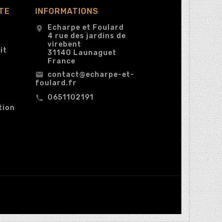
TE
INFORMATIONS
Echarpe et Foulard
location_on
4 rue des jardins de
virebent
it
31140 Launaguet
France
contact@echarpe-et-
email
foulard.fr
0651102191
call
tion