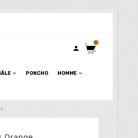
0

HÂLE
PONCHO
HOMME
ge
is Orange