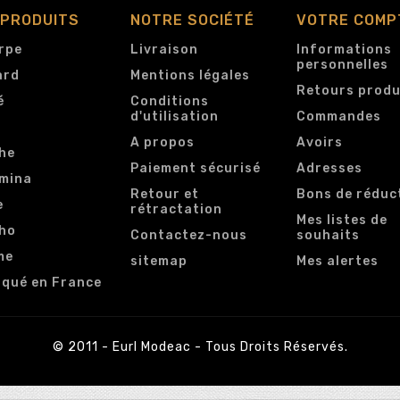
 PRODUITS
NOTRE SOCIÉTÉ
VOTRE COMP
rpe
Livraison
Informations
personnelles
ard
Mentions légales
Retours produ
é
Conditions
d'utilisation
Commandes
e
A propos
Avoirs
he
Paiement sécurisé
Adresses
mina
Retour et
Bons de réduc
e
rétractation
Mes listes de
ho
Contactez-nous
souhaits
me
sitemap
Mes alertes
iqué en France
© 2011 - Eurl Modeac - Tous Droits Réservés.