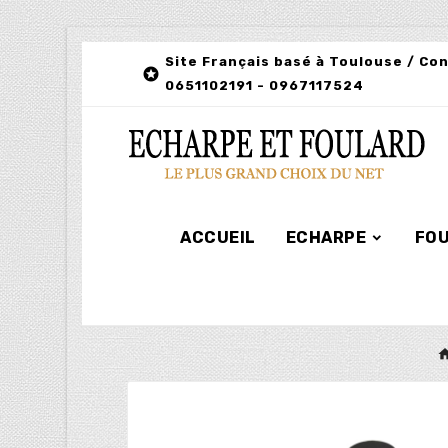
Site Français basé à Toulouse / Co

0651102191 - 0967117524
ACCUEIL
ECHARPE
FO