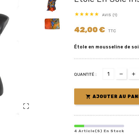





AVIS (1)
42,00 €
TTC
Étole en mousseline de soi
QUANTITÉ :

AJOUTER AU PAN

4 Article(s) En Stock