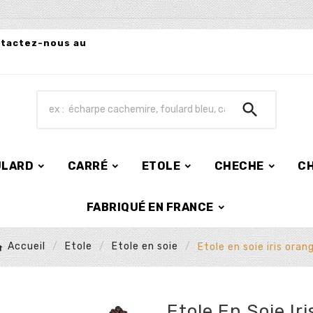
ntactez-nous au

ULARD
CARRÉ
ETOLE
CHECHE
C
FABRIQUÉ EN FRANCE
Accueil
Etole
Etole en soie
Etole en soie iris oran
Etole En Soie Ir