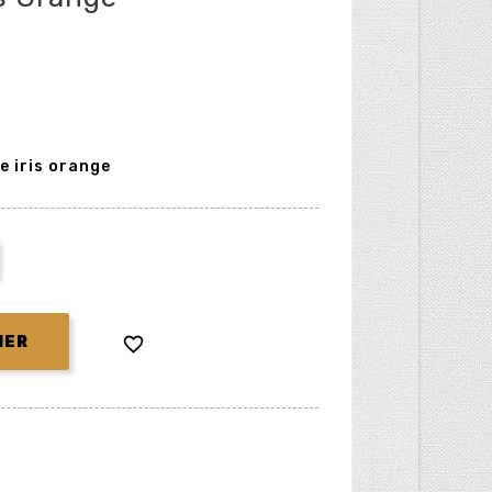
e iris orange

IER