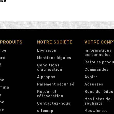
ise
 PRODUITS
NOTRE SOCIÉTÉ
VOTRE COMP
rpe
Livraison
Informations
personnelles
ard
Mentions légales
Retours produ
é
Conditions
d'utilisation
Commandes
e
A propos
Avoirs
he
Paiement sécurisé
Adresses
mina
Retour et
Bons de réduc
e
rétractation
Mes listes de
ho
Contactez-nous
souhaits
me
sitemap
Mes alertes