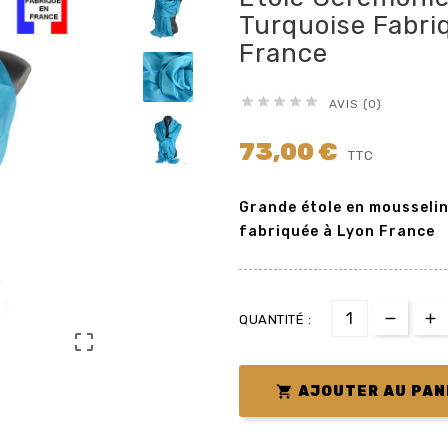
Turquoise Fabri
France





AVIS (0)
73,00 €
TTC
Grande étole en mousselin
fabriquée à Lyon France
QUANTITÉ :


AJOUTER AU PAN