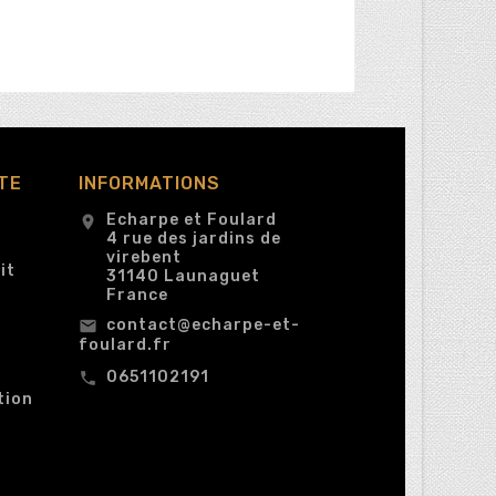
TE
INFORMATIONS
Echarpe et Foulard
location_on
4 rue des jardins de
virebent
it
31140 Launaguet
France
contact@echarpe-et-
email
foulard.fr
0651102191
call
tion