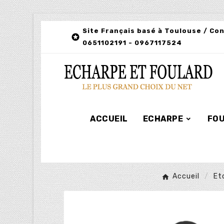
Site Français basé à Toulouse / Co

0651102191 - 0967117524
ACCUEIL
ECHARPE
FO
Accueil
Et