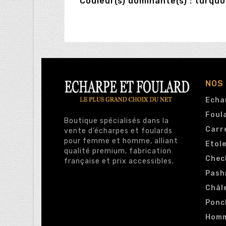
Couleur(s) dominante(s) : turquo
NOS
Echa
Foul
Boutique spécialisés dans la
Carr
vente d’écharpes et foulards
pour femme et homme, alliant
Etol
qualité premium, fabrication
Chec
française et prix accessibles.
Pash
Châl
Ponc
Hom