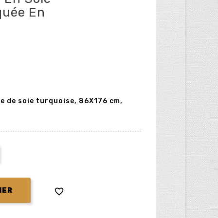
quée En
e de soie turquoise, 86X176 cm,

IER