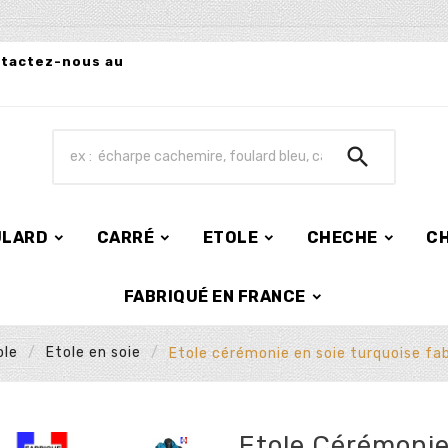
ntactez-nous au

ULARD
CARRÉ
ETOLE
CHECHE
C
FABRIQUÉ EN FRANCE
ole
Etole en soie
Etole cérémonie en soie turquoise fa
Etole Cérémonie