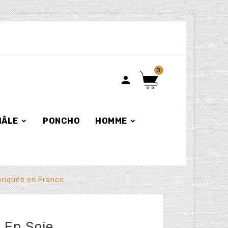
0

HÂLE
PONCHO
HOMME
briquée en France
 En Soie