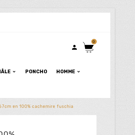
0

HÂLE
PONCHO
HOMME
 67cm en 100% cachemire fuschia
100%