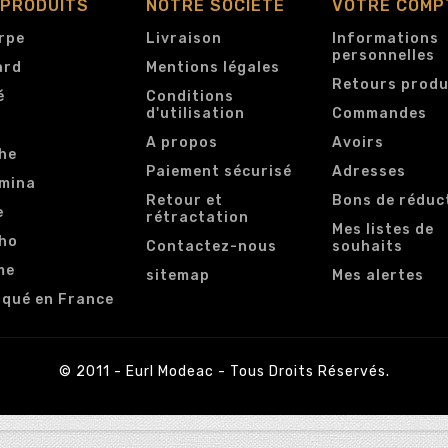
 PRODUITS
NOTRE SOCIÉTÉ
VOTRE COMP
rpe
Livraison
Informations
personnelles
ard
Mentions légales
Retours produ
é
Conditions
d'utilisation
Commandes
e
A propos
Avoirs
he
Paiement sécurisé
Adresses
mina
Retour et
Bons de réduc
e
rétractation
Mes listes de
ho
Contactez-nous
souhaits
me
sitemap
Mes alertes
iqué en France
© 2011 - Eurl Modeac - Tous Droits Réservés.