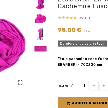
Cachemire Fusc





AVIS (2)
95,00 €
TTC
Derniers articles en stock
Etole pashmina rose fuch
SBARBERI - 70X200 cm

QUANTITÉ :

AJOUTER AU PAN