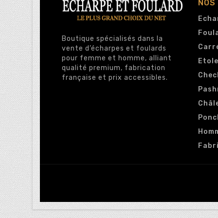
NOS
Echa
Foul
Boutique spécialisés dans la
Carr
vente d’écharpes et foulards
pour femme et homme, alliant
Etol
qualité premium, fabrication
Chec
française et prix accessibles.
Pash
Châl
Ponc
Hom
Fabr