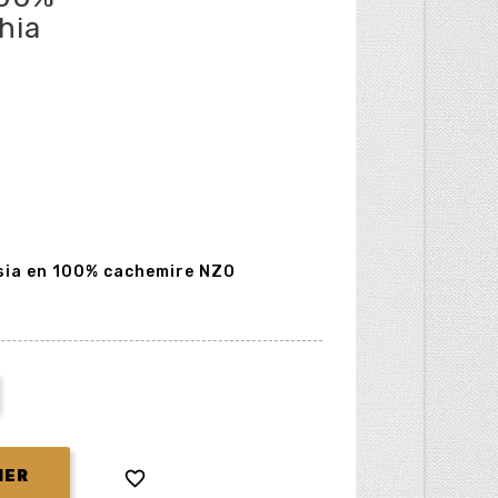
hia
sia en 100% cachemire NZO

IER