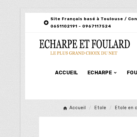
Site Français basé à Toulouse / Co

0651102191 - 0967117524
ACCUEIL
ECHARPE
FO
Accueil
Etole
Etole en 