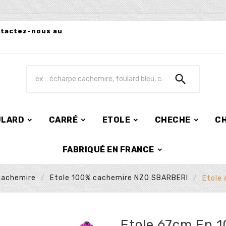
ntactez-nous au

ULARD
CARRÉ
ETOLE
CHECHE
C
FABRIQUÉ EN FRANCE
cachemire
Etole 100% cachemire NZO SBARBERI
Etole
Etole 67cm En 