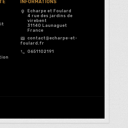
TE
INFORMATIONS
Echarpe et Foulard
location_on
4 rue des jardins de
virebent
it
31140 Launaguet
France
contact@echarpe-et-
email
foulard.fr
0651102191
call
tion