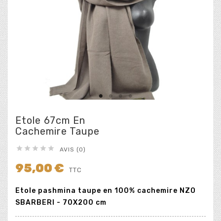
Etole 67cm En
Cachemire Taupe





AVIS (0)
95,00 €
TTC
Etole pashmina taupe en 100% cachemire NZO
SBARBERI - 70X200 cm