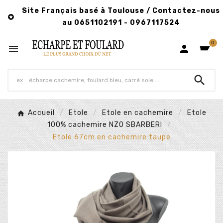
Site Français basé à Toulouse / Contactez-nous

au 0651102191 - 0967117524
0



Accueil
Etole
Etole en cachemire
Etole
100% cachemire NZO SBARBERI
Etole 67cm en cachemire taupe