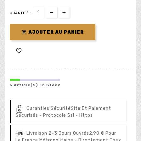
QUANTITÉ :

AJOUTER AU PANIER

5 Article(s) En Stock
Garanties Sécurité
Site Et Paiement
Sécurisés - Protocole Ssl - Https
Livraison 2-3 Jours Ouvrés
2.90 € Pour
La France Métropolitaine - Directement Chez