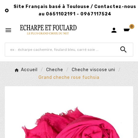
Site Français basé à Toulouse / Contactez-nous

au 0651102191 - 0967117524
0



Accueil
Cheche
Cheche viscose uni
Grand cheche rose fuchsia